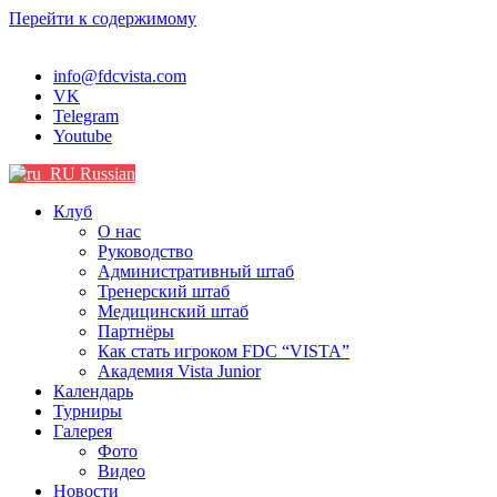
Перейти к содержимому
info@fdcvista.com
VK
Telegram
Youtube
Russian
Клуб
О нас
Руководство
Административный штаб
Тренерский штаб
Медицинский штаб
Партнёры
Как стать игроком FDC “VISTA”
Академия Vista Junior
Календарь
Турниры
Галерея
Фото
Видео
Новости