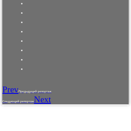
Prev
Предыдущий репортаж
Next
Следующий репортаж
Использование материалов с сайта разрешено только с предварительного
согласия правообладателей.
Предоставленная на сайте информация несет справочный характер. Информация
на сайте не является публичной офертой, определяемой положениями Статьи 437