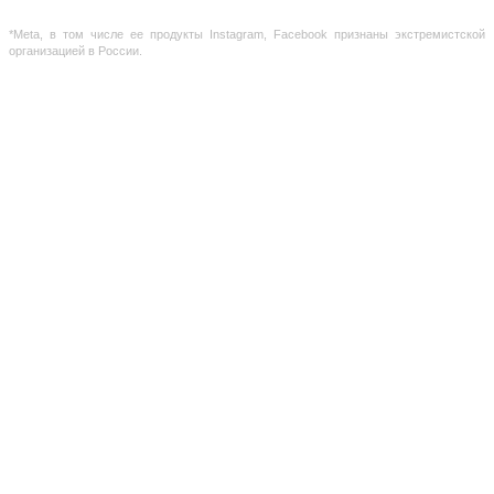
ГК РФ
*Meta, в том числе ее продукты Instagram, Facebook признаны экстремистской
организацией в России.