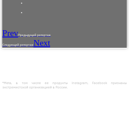
Prev
Предыдущий репортаж
Next
Следующий репортаж
L'utilisation du contenu du site est autorisée uniquement qu'avec le
consentement préalable des titulaires des droits d'auteur.
Les informations fournies sur le site sont uniquement de nature référencielle.
L'information sur le site n'est pas une offre publique,elle est déterminée par
les dispositions de l'article 437 du code civil de la Fédération de Russie
*Meta, в том числе ее продукты Instagram, Facebook признаны
экстремистской организацией в России.