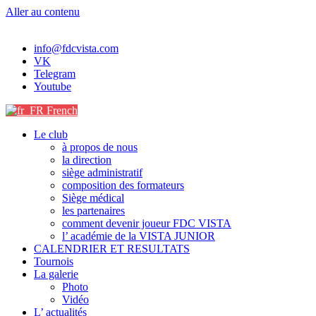
Aller au contenu
info@fdcvista.com
VK
Telegram
Youtube
French
Le club
à propos de nous
la direction
siège administratif
composition des formateurs
Siège médical
les partenaires
comment devenir joueur FDC VISTA
l’ académie de la VISTA JUNIOR
CALENDRIER ET RESULTATS
Tournois
La galerie
Photo
Vidéo
L’ actualités