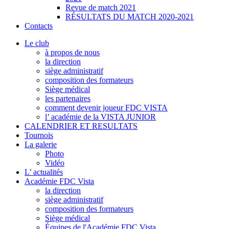
Revue de match 2021
RÉSULTATS DU MATCH 2020-2021
Contacts
Le club
à propos de nous
la direction
siège administratif
composition des formateurs
Siège médical
les partenaires
comment devenir joueur FDC VISTA
l’ académie de la VISTA JUNIOR
CALENDRIER ET RESULTATS
Tournois
La galerie
Photo
Vidéo
L’ actualités
Académie FDC Vista
la direction
siège administratif
composition des formateurs
Siège médical
Équipes de l'Académie FDC Vista