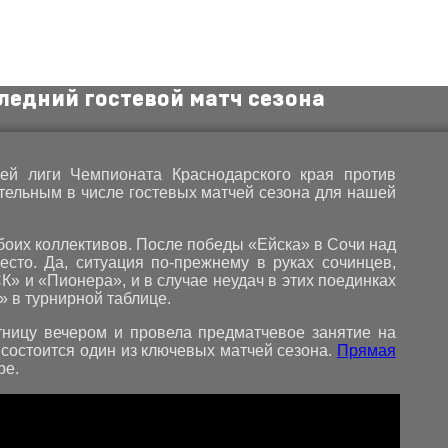
ледний гостевой матч сезона
ей лиги Чемпионата Краснодарского края против
ительным в числе гостевых матчей сезона для нашей
боих коллективов. После победы «Ейска» в Сочи над
есто. Да, ситуация по-прежнему в руках сочинцев,
К» и «Пионера», и в случае неудач в этих поединках
» в турнирной таблице.
ницу вечером и провела предматчевое занятие на
 состоится один из ключевых матчей сезона.
Прямая
be.