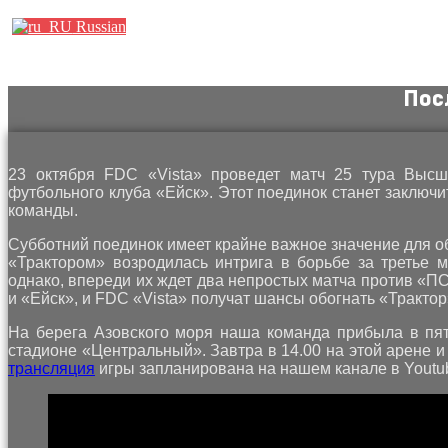
Russian
Пос
23 октября FDC «Vista» проведет матч 25 тура Высш
футбольного клуба «Ейск». Этот поединок станет заключ
команды.
Субботний поединок имеет крайне важное значение для о
«Трактором» возродилась интрига в борьбе за третье м
однако, впереди их ждет два непростых матча против «ПС
и «Ейск», и FDC «Vista» получат шансы обогнать «Трактор
На берега Азовского моря наша команда прибыла в пят
стадионе «Центральный». Завтра в 14.00 на этой арене и
трансляция
игры запланирована на нашем канале в Youtu