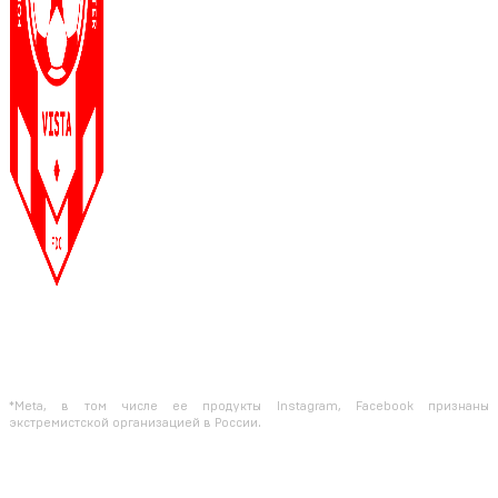
Использование материалов с сайта разрешено только с предварительного
согласия правообладателей.
Предоставленная на сайте информация несет справочный характер.
Информация на сайте не является публичной офертой, определяемой
положениями Статьи 437 ГК РФ
*Meta, в том числе ее продукты Instagram, Facebook признаны
экстремистской организацией в России.