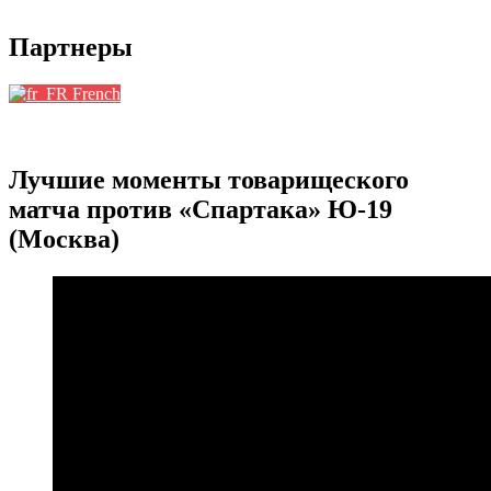
Партнеры
French
Лучшие моменты товарищеского
матча против «Спартака» Ю-19
(Москва)