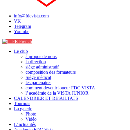
info@fdcvista.com
VK
Telegram
Youtube
French
Le club
à propos de nous
la direction
siège administratif
composition des formateurs
Siège médical
les partenaires
comment devenir joueur FDC VISTA
l’ académie de la VISTA JUNIOR
CALENDRIER ET RESULTATS
Tournois
La galerie
Photo
Vidéo
L’ actualités
Académie FDC Vista