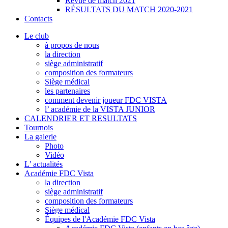
Revue de match 2021
RÉSULTATS DU MATCH 2020-2021
Contacts
Le club
à propos de nous
la direction
siège administratif
composition des formateurs
Siège médical
les partenaires
comment devenir joueur FDC VISTA
l’ académie de la VISTA JUNIOR
CALENDRIER ET RESULTATS
Tournois
La galerie
Photo
Vidéo
L’ actualités
Académie FDC Vista
la direction
siège administratif
composition des formateurs
Siège médical
Équipes de l'Académie FDC Vista