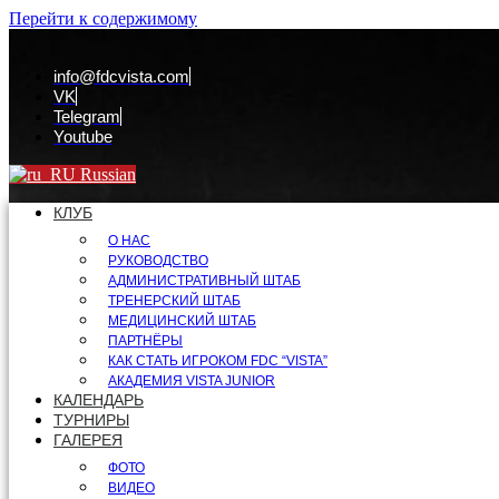
Перейти к содержимому
info@fdcvista.com
VK
Telegram
Youtube
Russian
КЛУБ
О НАС
РУКОВОДСТВО
АДМИНИСТРАТИВНЫЙ ШТАБ
ТРЕНЕРСКИЙ ШТАБ
МЕДИЦИНСКИЙ ШТАБ
ПАРТНЁРЫ
КАК СТАТЬ ИГРОКОМ FDC “VISTA”
АКАДЕМИЯ VISTA JUNIOR
КАЛЕНДАРЬ
ТУРНИРЫ
ГАЛЕРЕЯ
ФОТО
ВИДЕО