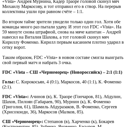
«Vista» Андрея Мурнина, Кадер Траоре головой скинул мяч
Михаилу Маркосову, и тот отправил его в створ. На перерыв
коллективы ушли при равном счёте – 1:1.
Во втором тайме зрители увидели только один гол. Хотя обе
команды много раз пытали удачу. И этот гол FDC «Vista». На
59 минуте снова штрафной, снова на мяче капитан – Андрей
навесил на Виталия Шахова, а тот головой скинул мяч
Кириллу Фоменко. Кирилл первым касанием плотно ударил в
сетку ворот.
Таким образом, FDC «Vista» в новом составе смогла выиграть
свой первый матч и набрать 3 очка.
FDC «Vista – СШ «Черноморец» (Новороссийск) – 2:1 (1:1)
Голы:
С. Кирокосьян, 4 (0:1), Маркосов, 40 (1:1), К. Фоменко
(2:1).
FDC «Vista»:
Ачинов (в), К. Траоре (Гончаров, 81), Абдулин,
Шахов, Пилоян (Габараев, 90), Мурнин (к), К. Фоменко
(Григолия, 61), Шамиль Абдуразаков, В. Фоменко, Сергеев
(Хрисохоиди, 36), Маркосов (Малков, 85).
СШ «Черноморец»:
Степанов (в), Харченко (к), Бокарев
(Костромитин, 85), Зубенко, Яковенко, Басыров, М.