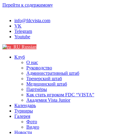
Перейти к содержимому
info@fdcvista.com
VK
Telegram
Youtube
Russian
Клуб
О нас
Руководство
Административный штаб
Тренерский штаб
Медицинский штаб
Партнёры
Как стать игроком FDC “VISTA”
Академия Vista Junior
Календарь
Турниры
Галерея
Фото
Видео
Новости