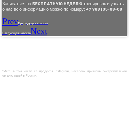
Записаться на
тренировок и узнать
БЕСПЛАТНУЮ НЕДЕЛЮ
о нас всю информацию можно по номеру:
+7 988 135-08-08
Prev
Предыдущая новость
Next
Следующая новость
Использование материалов с сайта разрешено только с предварительного
согласия правообладателей.
Предоставленная на сайте информация несет справочный характер. Информация
на сайте не является публичной офертой, определяемой положениями Статьи 437
ГК РФ
*Meta, в том числе ее продукты Instagram, Facebook признаны экстремистской
организацией в России.