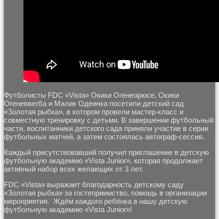
Футболисты FDC «Vista» Окики Огенеорюсе, Окики
Огеневвегба и Малик Одеинка посетили детский сад
«Золотая рыбка», в котором провели мастер-класс и
совместную тренировку с детьми. В завершении футбольный
части, воспитанники детского сада приняли участие в серии
футбольных матчей, а затем состоялась автограф-сессия.
Каждый присутствовавший получил приглашение в детскую
футбольную академию «Vista Junior», которая продолжает
активный набор всех желающих от 3 лет.
FDC «Vista» выражает благодарность детскому саду
«Золотая рыбка» за гостеприимство, помощь в организации
мероприятия. Ждём каждого ребёнка в нашу детскую
футбольную академию «Vista Junior»!