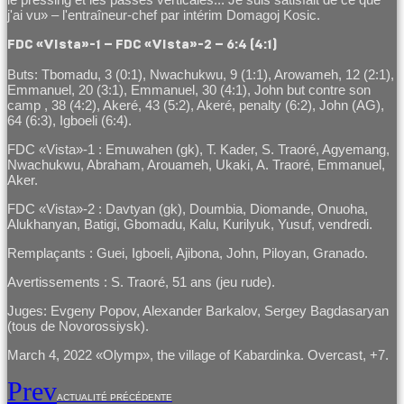
j'ai vu» – l'entraîneur-chef par intérim Domagoj Kosic.
FDC
«
Vista
»-1 –
FDC
«
Vista
»-2 – 6:4 (4:1)
Buts: Tbomadu, 3 (0:1), Nwachukwu, 9 (1:1), Arowameh, 12 (2:1),
Emmanuel, 20 (3:1), Emmanuel, 30 (4:1), John but contre son
camp , 38 (4:2), Akeré, 43 (5:2), Akeré, penalty (6:2), John (AG),
64 (6:3), Igboeli (6:4).
FDC «Vista»-1 : Emuwahen (gk), T. Kader, S. Traoré, Agyemang,
Nwachukwu, Abraham, Arouameh, Ukaki, A. Traoré, Emmanuel,
Aker.
FDC «Vista»-2 : Davtyan (gk), Doumbia, Diomande, Onuoha,
Alukhanyan, Batigi, Gbomadu, Kalu, Kurilyuk, Yusuf, vendredi.
Remplaçants : Guei, Igboeli, Ajibona, John, Piloyan, Granado.
Avertissements : S. Traoré, 51 ans (jeu rude).
Juges: Evgeny Popov, Alexander Barkalov, Sergey Bagdasaryan
(tous de Novorossiysk).
March 4, 2022 «Olymp», the village of Kabardinka. Overcast, +7.
Prev
ACTUALITÉ PRÉCÉDENTE