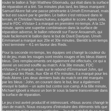
rouler le ballon à Tejiri Matthew Gbomadu, qui était dans la surface
de réparation et a tiré. Six minutes plus tard, les bleus marquent :
Samuel Akere fait une passe pénétrante à Umeh Emmanuel, mais
le but est sauvé par le gardien. Le ballon s'est retrouvé dans le
terrain, et Christian Nwanchukwu, a égalisé le score. Après cela,
seul le FDC «Vista»-1 a marqué en première mi-temps. A la 12e
minute, après une superbe combinaison dans la surface de
réparation adverse, le ballon rebondit sur Favor Arouameh, qui
roule facilement le ballon dans le but de Davit Davtyan. Umeh
Emmanuel a marqué aux 20e et 30e minutes. Bientôt la mi-temps
s'est terminée – 4:1 en faveur des Reds.
Pour la seconde mi-temps, les équipes ont changé la couleur du
kit de jeu, mais les rouges sont restés rouges et les bleus étaient
bleus. Des remplacements ont également été effectués, ce qui a
donné un second souffle au match. A la 38e minute, FDC
«Vista»-2 a marqué, mais sur le rebond d'Emmanuel John, qui
jouait pour les Reds. Aux 43e et 47e minutes, il a marqué pour les
Reds Akere. Les deux derniers buts du match ont été marqués
par les bleus : John, en courant dans le but, leur a également
envoyé le ballon – un autre but contre son camp. A la 68e minute,
Michael Igboeli a réussi un bon tir sous la barre transversale dans
la surface de réparation.
Le jeu s'est avéré productif et intéressant. «Nous avons changé le
plan de match. Nous essayons d'introduire des éléments tels que
le pressing et les passes verticales... Je suis satisfait de ce que