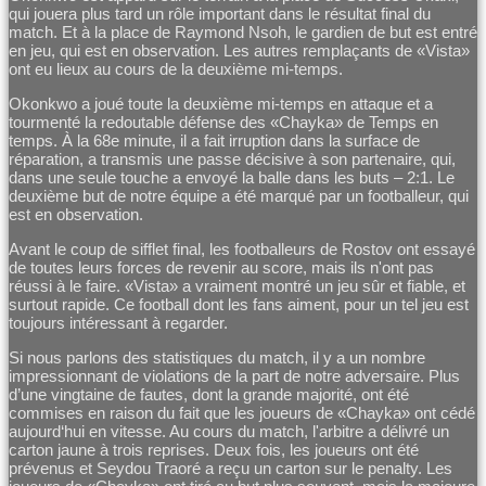
qui jouera plus tard un rôle important dans le résultat final du
match. Et à la place de Raymond Nsoh, le gardien de but est entré
en jeu, qui est en observation. Les autres remplaçants de «Vista»
ont eu lieux au cours de la deuxième mi-temps.
Okonkwo a joué toute la deuxième mi-temps en attaque et a
tourmenté la redoutable défense des «Chayka» de Temps en
temps. À la 68e minute, il a fait irruption dans la surface de
réparation, a transmis une passe décisive à son partenaire, qui,
dans une seule touche a envoyé la balle dans les buts – 2:1. Le
deuxième but de notre équipe a été marqué par un footballeur, qui
est en observation.
Avant le coup de sifflet final, les footballeurs de Rostov ont essayé
de toutes leurs forces de revenir au score, mais ils n'ont pas
réussi à le faire. «Vista» a vraiment montré un jeu sûr et fiable, et
surtout rapide. Ce football dont les fans aiment, pour un tel jeu est
toujours intéressant à regarder.
Si nous parlons des statistiques du match, il y a un nombre
impressionnant de violations de la part de notre adversaire. Plus
d’une vingtaine de fautes, dont la grande majorité, ont été
commises en raison du fait que les joueurs de «Chayka» ont cédé
aujourd‘hui en vitesse. Au cours du match, l'arbitre a délivré un
carton jaune à trois reprises. Deux fois, les joueurs ont été
prévenus et Seydou Traoré a reçu un carton sur le penalty. Les