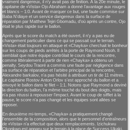
vraiment dangereux, il n‘y avait pas de finition. À la 20e minute, le
capitaine de «Vista» Ojo Abraham a donné l’avantage aux rouges
et blancs – 1:0. Avant de marquer ce but, une faute commise sur
Baba N'diaye et un service dangereux dans la surface de
réparation par Matthew Tejiri Gbomadu, d’où après un contre, Ojo
était le plus rapide sur le ballon.
Après que le score du match a été ouvert, il n'y a pas eu de
changement particulier dans ce qui se passait sur le terrain.
«Vista» était toujours en attaque et «Chayka» cherchait le bonheur
sur les coups de pieds arrêtés à la porte de Raymond Nsoh. Il
semblait que notre équipe contrôlait le cours de la rencontre,
comme littéralement à partir de rien «Chayka» a obtenu un
penalty. Seydou Traoré a commis une faute par négligence dans
sa surface de réparation et l'arbitre principal de la rencontre,
Alexandre barkalov, n'a pas hésité à attribuer un tir de 11 mètres.
Le capitaine Rostov Anton Orlov s'est approché du ballon et a
envoyé le ballon dans le filet – 1:1. Notons que Raymond a deviné
la direction du ballon, l'a même touché du bout des doigts, mais
n'a pas réussi à repousser l'impact. Avant le coup de sifflet à la
pause, le score n'a pas changé et les équipes sont allées se
reposer.
En deuxième mi-temps, «Chayka» a pratiquement changé
l'ensemble de la composition, alors que le personnel d'entraîneurs
de «Vista» n'a effectué que deux remplacements. Izichukwu
Okonkwo est apparu sur le terrain à la place de Success Ukaki,