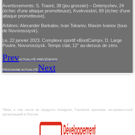
Avertissements: S. Traoré, 38 (jeu grossier) – Detenyshev, 24
(échec d’une attaque prometteuse), Kvekveskiri, 89 (échec d’une
attaque prometteuse).
Arbitres: Alexander Barkalov, Ivan Tokarev, Maxim Ivanov (tous
de Novorossiysk).
Le, 22 janvier 2023. Complexe sportif «BootCamp», D. Large
Poutre, Novorossiysk. Temps clair, 12° au-dessus de zéro.
Prev
ACTUALITÉ PRÉCÉDENTE
Next
PROCHAINE ACTUALITÉ
L'utilisation du contenu du site est autorisée uniquement qu'avec le consentement
préalable des titulaires des droits d'auteur.
Les informations fournies sur le site sont uniquement de nature référencielle.
L'information sur le site n'est pas une offre publique,elle est déterminée par les
dispositions de l'article 437 du code civil de la Fédération de Russie
*Meta, в том числе ее продукты Instagram, Facebook признаны экстремистской
организацией в России.