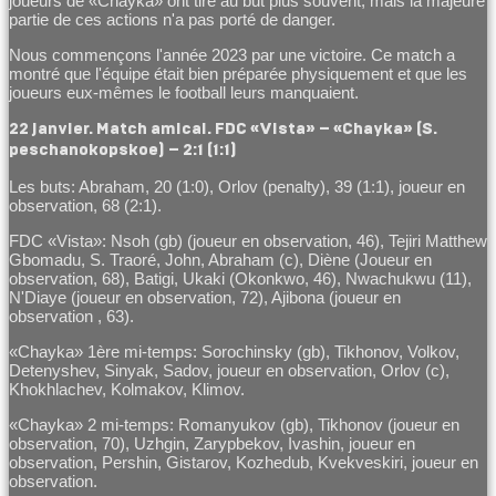
joueurs de «Chayka» ont tiré au but plus souvent, mais la majeure
partie de ces actions n'a pas porté de danger.
Nous commençons l'année 2023 par une victoire. Ce match a
montré que l'équipe était bien préparée physiquement et que les
joueurs eux-mêmes le football leurs manquaient.
22 janvier. Match amical. FDC «Vista» – «Chayka» (S.
peschanokopskoe) – 2:1 (1:1)
Les buts: Abraham, 20 (1:0), Orlov (penalty), 39 (1:1), joueur en
observation, 68 (2:1).
FDC «Vista»: Nsoh (gb) (joueur en observation, 46), Tejiri Matthew
Gbomadu, S. Traoré, John, Abraham (c), Diène (Joueur en
observation, 68), Batigi, Ukaki (Okonkwo, 46), Nwachukwu (11),
N'Diaye (joueur en observation, 72), Ajibona (joueur en
observation , 63).
«Chayka» 1ère mi-temps: Sorochinsky (gb), Tikhonov, Volkov,
Detenyshev, Sinyak, Sadov, joueur en observation, Orlov (c),
Khokhlachev, Kolmakov, Klimov.
«Chayka» 2 mi-temps: Romanyukov (gb), Tikhonov (joueur en
observation, 70), Uzhgin, Zarypbekov, Ivashin, joueur en
observation, Pershin, Gistarov, Kozhedub, Kvekveskiri, joueur en
observation.