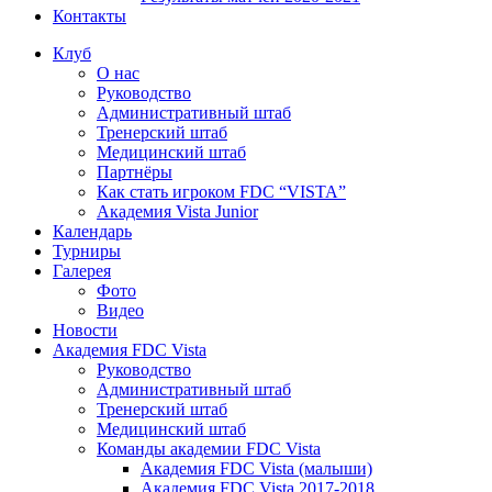
Контакты
Клуб
О нас
Руководство
Административный штаб
Тренерский штаб
Медицинский штаб
Партнёры
Как стать игроком FDC “VISTA”
Академия Vista Junior
Календарь
Турниры
Галерея
Фото
Видео
Новости
Академия FDC Vista
Руководство
Административный штаб
Тренерский штаб
Медицинский штаб
Команды академии FDC Vista
Академия FDC Vista (малыши)
Академия FDC Vista 2017-2018