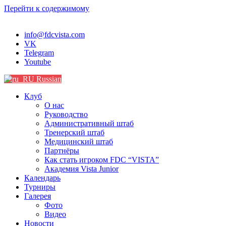
Перейти к содержимому
info@fdcvista.com
VK
Telegram
Youtube
Russian
Клуб
О нас
Руководство
Административный штаб
Тренерский штаб
Медицинский штаб
Партнёры
Как стать игроком FDC “VISTA”
Академия Vista Junior
Календарь
Турниры
Галерея
Фото
Видео
Новости