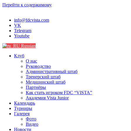
Перейти к содержимому
info@fdcvista.com
VK
Telegram
Youtube
Russian
Клуб
О нас
Руководство
Административный штаб
Тренерский штаб
Медицинский штаб
Партнёры
Как стать игроком FDC “VISTA”
Академия Vista Junior
Календарь
Турниры
Галерея
Фото
Видео
Новости