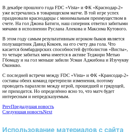
В декабре прошлого года FDC «Vista» и ФК «Краснодар-2»
уже встречались в товарищеском матче. В той игре успех
праздновали краснодарцы с минимальным преимуществом в
счете. На гол Джона Батиги, наш соперник ответил забитыми
мячами в исполнении Руслана Апекова и Максима Кутового.
В этом году самым результативным игроком быков является
полузащитник Давид Кокоев, на его счету два гола. Что
касается бомбардирских способностей футболистов «Висты»,
то четыре забитых мяча имеется в активе Теджири Метью
Гбомаду и на гол меньше забили Усман Аджибона и Изучукву
Оконкво.
С последней встречи между FDC «Vista» и ФК «Крансодар-2»
составы обеих команд претерпели изменения, поэтому
проводить параллели между игрой, прошедшей и грядущей,
не приходится. Но определённо ясно то, что матч будет
интересным и непредсказуемым.
Prev
Предыдущая новость
Следующая новость
Next
Использование материалов с сайта