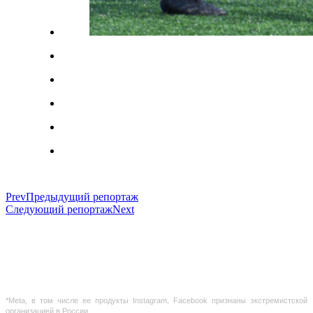
Prev
Предыдущий репортаж
Следующий репортаж
Next
Использование материалов с сайта разрешено только с предварительного
согласия правообладателей.
Предоставленная на сайте информация несет справочный характер. Информация
на сайте не является публичной офертой, определяемой положениями Статьи 437
ГК РФ
*Meta, в том числе ее продукты Instagram, Facebook признаны экстремистской
организацией в России.