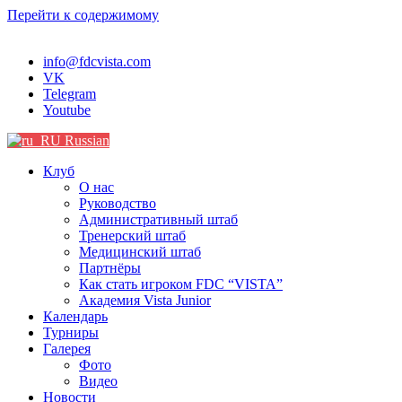
Перейти к содержимому
info@fdcvista.com
VK
Telegram
Youtube
Russian
Клуб
О нас
Руководство
Административный штаб
Тренерский штаб
Медицинский штаб
Партнёры
Как стать игроком FDC “VISTA”
Академия Vista Junior
Календарь
Турниры
Галерея
Фото
Видео
Новости