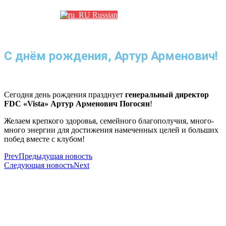
Russian
С днём рождения, Артур Арменович!
Сегодня день рождения празднует
генеральный директор
FDC «Vista» Артур Арменович Погосян
!
Желаем крепкого здоровья, семейного благополучия, много-
много энергии для достижения намеченных целей и больших
побед вместе с клубом!
Prev
Предыдущая новость
Следующая новость
Next
Использование материалов с сайта разрешено только с предварительного
согласия правообладателей.
Предоставленная на сайте информация несет справочный характер. Информация
на сайте не является публичной офертой, определяемой положениями Статьи 437
ГК РФ