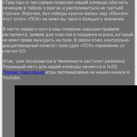
«Трактор» и тем самым позволил нашей команде обогнать
сочинцев в табели о рангах и расположиться на третьей
строчке. Впрочем, без победы красно-белых над «Ейском»
этот успех «ПСК» не имел бы такого большого значения.
В матче первого круга наш соперник нарушил правила
регламента, заявив для участия в поединке игрока, который
не имел права выходить на поле. В связи этим, контрольно-
дисциплинарный комитет присудил «ПСК» поражение со
счетом 0:3.
Итак, уже послезавтра в Чемпионате наступит развязка.
Решающий матч для нашей команды начнется в 14:00.
Прямая трансляция
игры запланирована на нашем канале в
Youtube.