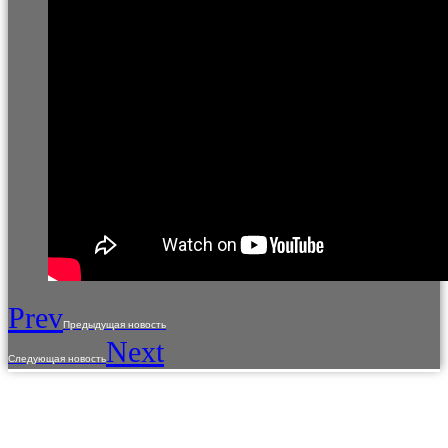
Prev
Предыдущая новость
Next
Следующая новость
Использование материалов с сайта разрешено только с предварительного
согласия правообладателей.
Предоставленная на сайте информация несет справочный характер.