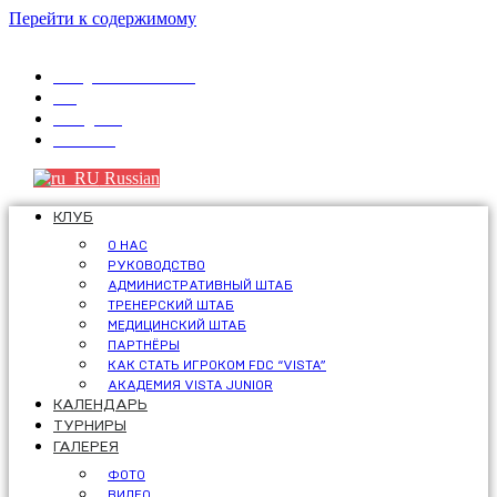
Перейти к содержимому
info@fdcvista.com
VK
Telegram
Youtube
Russian
КЛУБ
О НАС
РУКОВОДСТВО
АДМИНИСТРАТИВНЫЙ ШТАБ
ТРЕНЕРСКИЙ ШТАБ
МЕДИЦИНСКИЙ ШТАБ
ПАРТНЁРЫ
КАК СТАТЬ ИГРОКОМ FDC “VISTA”
АКАДЕМИЯ VISTA JUNIOR
КАЛЕНДАРЬ
ТУРНИРЫ
ГАЛЕРЕЯ
ФОТО
ВИДЕО