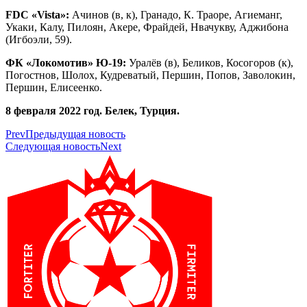
FDC
«
Vista
»:
Ачинов (в, к), Гранадо, К. Траоре, Агиеманг,
Укаки, Калу, Пилоян, Акере, Фрайдей, Нвачукву, Аджибона
(Игбоэли, 59).
ФК «Локомотив» Ю-19:
Уралёв (в), Беликов, Косогоров (к),
Погостнов, Шолох, Кудреватый, Першин, Попов, Заволокин,
Першин, Елисеенко.
8 февраля 2022 год. Белек, Турция.
Prev
Предыдущая новость
Следующая новость
Next