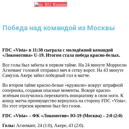
Russian
Победа над командой из Москвы
FDC «Vista» в 11:30 сыграла с молодёжной командой
«Локомотива» U-19. Итогом стала победа красно-белых.
Все голы был забиты в первом тайме. На 24 минуте Моррисон
Агиеманг головой отправил мяч в сетку ворот. На 43 минуте
Самуэль Акере забил победный гол в матче.
Во втором тайме красно-белые «кружили» вокруг штрафной
соперника, создавая опасные моменты. Вскоре красно-
зелёным получилось перехватить инициативу в свои ноги. К
концу матча преимущество вернулось на сторону FDC «Vista».
Но этот отрезок времени был без голов.
FDC «Vista» –
ФК
«
Локомотив
»
Ю
-19 (
Москва
) – 2:0 (2:0)
Голы
:
Агиеманг, 24 (1:0), Акере, 43 (2:0).