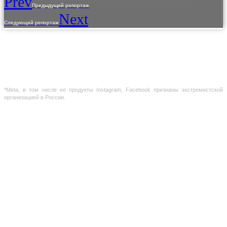
Prev
Предыдущий репортаж
Next
Следующий репортаж
Использование материалов с сайта разрешено только с предварительного
согласия правообладателей.
Предоставленная на сайте информация несет справочный характер. Информация
на сайте не является публичной офертой, определяемой положениями Статьи 437
ГК РФ
*Meta, в том числе ее продукты Instagram, Facebook признаны экстремистской
организацией в России.