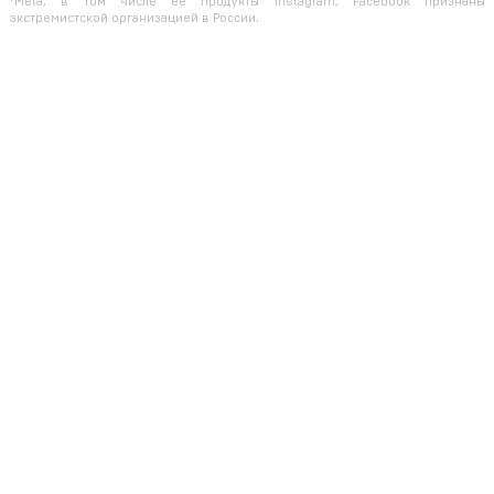
*Meta, в том числе ее продукты Instagram, Facebook признаны
экстремистской организацией в России.