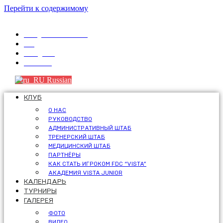
Перейти к содержимому
info@fdcvista.com
VK
Telegram
Youtube
Russian
КЛУБ
О НАС
РУКОВОДСТВО
АДМИНИСТРАТИВНЫЙ ШТАБ
ТРЕНЕРСКИЙ ШТАБ
МЕДИЦИНСКИЙ ШТАБ
ПАРТНЁРЫ
КАК СТАТЬ ИГРОКОМ FDC “VISTA”
АКАДЕМИЯ VISTA JUNIOR
КАЛЕНДАРЬ
ТУРНИРЫ
ГАЛЕРЕЯ
ФОТО
ВИДЕО