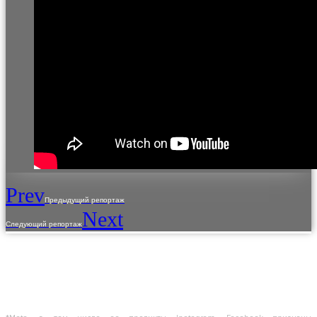
Prev
Предыдущий репортаж
Next
Следующий репортаж
Использование материалов с сайта разрешено только с предварительного
согласия правообладателей.
Предоставленная на сайте информация несет справочный характер.
Информация на сайте не является публичной офертой, определяемой
положениями Статьи 437 ГК РФ