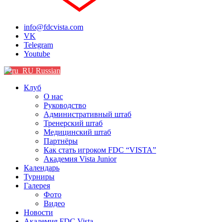
info@fdcvista.com
VK
Telegram
Youtube
Russian
Клуб
О нас
Руководство
Административный штаб
Тренерский штаб
Медицинский штаб
Партнёры
Как стать игроком FDC “VISTA”
Академия Vista Junior
Календарь
Турниры
Галерея
Фото
Видео
Новости
Академия FDC Vista