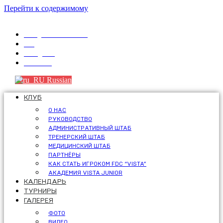
Перейти к содержимому
info@fdcvista.com
VK
Telegram
Youtube
Russian
КЛУБ
О НАС
РУКОВОДСТВО
АДМИНИСТРАТИВНЫЙ ШТАБ
ТРЕНЕРСКИЙ ШТАБ
МЕДИЦИНСКИЙ ШТАБ
ПАРТНЁРЫ
КАК СТАТЬ ИГРОКОМ FDC “VISTA”
АКАДЕМИЯ VISTA JUNIOR
КАЛЕНДАРЬ
ТУРНИРЫ
ГАЛЕРЕЯ
ФОТО
ВИДЕО