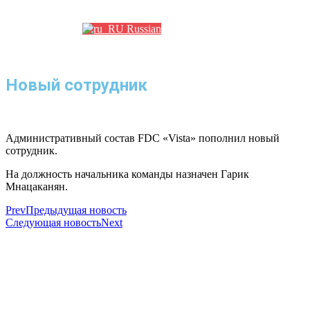
Партнеры
Russian
Новый сотрудник
Административный состав FDC «Vista» пополнил новый
сотрудник.
На должность начальника команды назначен Гарик
Мнацаканян.
Prev
Предыдущая новость
Следующая новость
Next
Использование материалов с сайта разрешено только с предварительного
согласия правообладателей.
Предоставленная на сайте информация несет справочный характер.
Информация на сайте не является публичной офертой, определяемой
положениями Статьи 437 ГК РФ