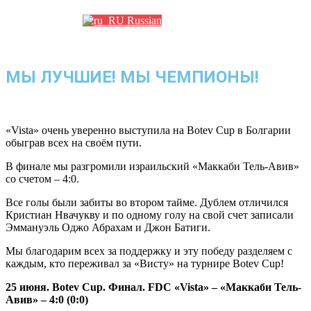
Russian
МЫ ЛУЧШИЕ! МЫ ЧЕМПИОНЫ!
«Vista» очень уверенно выступила на Botev Cup в Болгарии
обыграв всех на своём пути.
В финале мы разгромили израильский «Маккаби Тель-Авив»
со счетом – 4:0.
Все голы были забиты во втором тайме. Дублем отличился
Кристиан Нвачукву и по одному голу на свой счет записали
Эммануэль Оджо Абрахам и Джон Батиги.
Мы благодарим всех за поддержку и эту победу разделяем с
каждым, кто переживал за «Висту» на турнире Botev Cup!
25 июня. Botev Cup. Финал. FDC «Vista» – «Маккаби Тель-
Авив» – 4:0 (0:0)