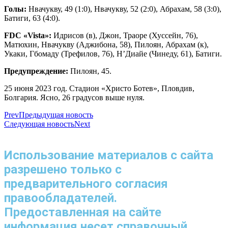
Голы:
Нвачукву, 49 (1:0), Нвачукву, 52 (2:0), Абрахам, 58 (3:0),
Батиги, 63 (4:0).
FDC «Vista»:
Идрисов (в), Джон, Траоре (Хуссейн, 76),
Матюхин, Нвачукву (Аджибона, 58), Пилоян, Абрахам (к),
Укаки, Гбомаду (Трефилов, 76), Н’Диайе (Чинеду, 61), Батиги.
Предупреждение:
Пилоян, 45.
25 июня 2023 год. Стадион «Христо Ботев», Пловдив,
Болгария. Ясно, 26 градусов выше нуля.
Prev
Предыдущая новость
Следующая новость
Next
Использование материалов с сайта
разрешено только с
предварительного согласия
правообладателей.
Предоставленная на сайте
информация несет справочный