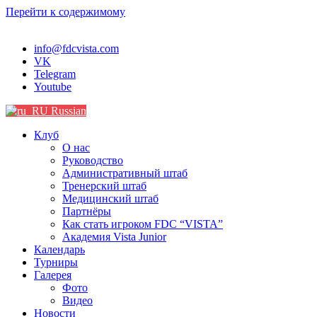
Перейти к содержимому
info@fdcvista.com
VK
Telegram
Youtube
Russian
Клуб
О нас
Руководство
Административный штаб
Тренерский штаб
Медицинский штаб
Партнёры
Как стать игроком FDC “VISTA”
Академия Vista Junior
Календарь
Турниры
Галерея
Фото
Видео
Новости