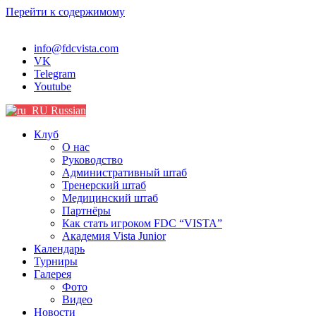
Перейти к содержимому
info@fdcvista.com
VK
Telegram
Youtube
Russian
Клуб
О нас
Руководство
Административный штаб
Тренерский штаб
Медицинский штаб
Партнёры
Как стать игроком FDC “VISTA”
Академия Vista Junior
Календарь
Турниры
Галерея
Фото
Видео
Новости