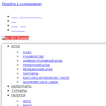
Перейти к содержимому
info@fdcvista.com
VK
Telegram
Youtube
Russian
КЛУБ
О НАС
РУКОВОДСТВО
АДМИНИСТРАТИВНЫЙ ШТАБ
ТРЕНЕРСКИЙ ШТАБ
МЕДИЦИНСКИЙ ШТАБ
ПАРТНЁРЫ
КАК СТАТЬ ИГРОКОМ FDC “VISTA”
АКАДЕМИЯ VISTA JUNIOR
КАЛЕНДАРЬ
ТУРНИРЫ
ГАЛЕРЕЯ
ФОТО
ВИДЕО