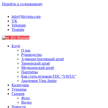
Перейти к содержимому
info@fdcvista.com
VK
Telegram
Youtube
Russian
Клуб
О нас
Руководство
Административный штаб
Тренерский штаб
Медицинский штаб
Партнёры
Как стать игроком FDC “VISTA”
Академия Vista Junior
Календарь
Турниры
Галерея
Фото
Видео
Новости