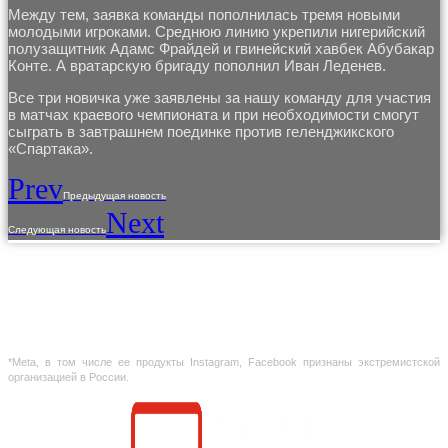
Между тем, заявка команды пополнилась тремя новыми
молодыми игроками. Среднюю линию укрепили нигерийский
полузащитник Адамс Фрайдей и гвинейский хавбек Абубакар
Конте. А вратарскую бригаду пополнил Иван Леденев.
Все три новичка уже заявлены за нашу команду для участия
в матчах краевого чемпионата и при необходимости смогут
сыграть в завтрашнем поединке против геленджикского
«Спартака».
Prev
Предыдущая новость
Next
Следующая новость
Использование материалов с сайта разрешено только с предварительного
согласия правообладателей.
Предоставленная на сайте информация несет справочный характер. Информация
на сайте не является публичной офертой, определяемой положениями Статьи 437
ГК РФ
*Meta, в том числе ее продукты Instagram, Facebook признаны экстремистской
организацией в России.