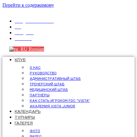
Перейти к содержимому
info@fdcvista.com
VK
Telegram
Youtube
Russian
КЛУБ
О НАС
РУКОВОДСТВО
АДМИНИСТРАТИВНЫЙ ШТАБ
ТРЕНЕРСКИЙ ШТАБ
МЕДИЦИНСКИЙ ШТАБ
ПАРТНЁРЫ
КАК СТАТЬ ИГРОКОМ FDC “VISTA”
АКАДЕМИЯ VISTA JUNIOR
КАЛЕНДАРЬ
ТУРНИРЫ
ГАЛЕРЕЯ
ФОТО
ВИДЕО