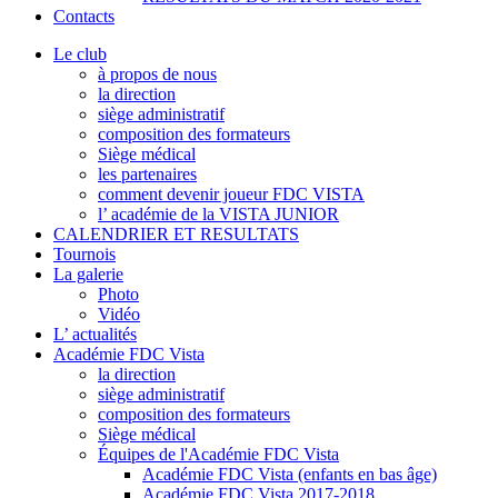
Contacts
Le club
à propos de nous
la direction
siège administratif
composition des formateurs
Siège médical
les partenaires
comment devenir joueur FDC VISTA
l’ académie de la VISTA JUNIOR
CALENDRIER ET RESULTATS
Tournois
La galerie
Photo
Vidéo
L’ actualités
Académie FDC Vista
la direction
siège administratif
composition des formateurs
Siège médical
Équipes de l'Académie FDC Vista
Académie FDC Vista (enfants en bas âge)
Académie FDC Vista 2017-2018