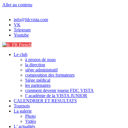
Aller au contenu
info@fdcvista.com
VK
Telegram
Youtube
French
Le club
à propos de nous
la direction
siège administratif
composition des formateurs
Siège médical
les partenaires
comment devenir joueur FDC VISTA
l’ académie de la VISTA JUNIOR
CALENDRIER ET RESULTATS
Tournois
La galerie
Photo
Vidéo
L’ actualités