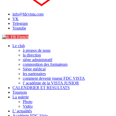
info@fdcvista.com
VK
Telegram
Youtube
French
Le club
à propos de nous
la direction
siège administratif
composition des formateurs
Siège médical
les partenaires
comment devenir joueur FDC VISTA
l’ académie de la VISTA JUNIOR
CALENDRIER ET RESULTATS
Tournois
La galerie
Photo
Vidéo
L’ actualités
Académie FDC Vista