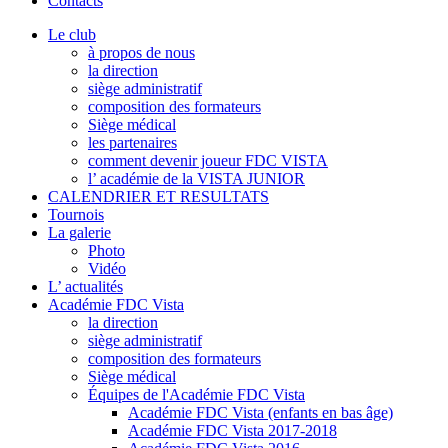
Contacts
Le club
à propos de nous
la direction
siège administratif
composition des formateurs
Siège médical
les partenaires
comment devenir joueur FDC VISTA
l’ académie de la VISTA JUNIOR
CALENDRIER ET RESULTATS
Tournois
La galerie
Photo
Vidéo
L’ actualités
Académie FDC Vista
la direction
siège administratif
composition des formateurs
Siège médical
Équipes de l'Académie FDC Vista
Académie FDC Vista (enfants en bas âge)
Académie FDC Vista 2017-2018