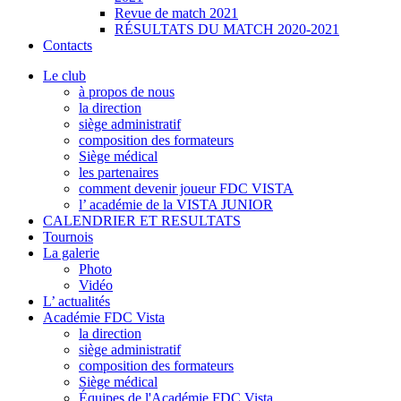
Revue de match 2021
RÉSULTATS DU MATCH 2020-2021
Contacts
Le club
à propos de nous
la direction
siège administratif
composition des formateurs
Siège médical
les partenaires
comment devenir joueur FDC VISTA
l’ académie de la VISTA JUNIOR
CALENDRIER ET RESULTATS
Tournois
La galerie
Photo
Vidéo
L’ actualités
Académie FDC Vista
la direction
siège administratif
composition des formateurs
Siège médical
Équipes de l'Académie FDC Vista