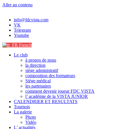
Aller au contenu
info@fdcvista.com
VK
Telegram
Youtube
French
Le club
à propos de nous
la direction
siège administratif
composition des formateurs
Siège médical
les partenaires
comment devenir joueur FDC VISTA
l’ académie de la VISTA JUNIOR
CALENDRIER ET RESULTATS
Tournois
La galerie
Photo
Vidéo
L’ actualités