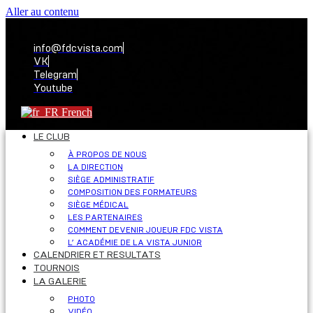
Aller au contenu
info@fdcvista.com
VK
Telegram
Youtube
French
LE CLUB
À PROPOS DE NOUS
LA DIRECTION
SIÈGE ADMINISTRATIF
COMPOSITION DES FORMATEURS
SIÈGE MÉDICAL
LES PARTENAIRES
COMMENT DEVENIR JOUEUR FDC VISTA
L’ ACADÉMIE DE LA VISTA JUNIOR
CALENDRIER ET RESULTATS
TOURNOIS
LA GALERIE
PHOTO
VIDÉO