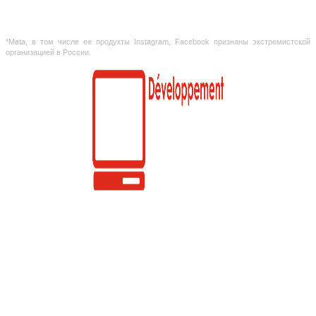
Les informations fournies sur le site sont uniquement de nature référencielle.
L'information sur le site n'est pas une offre publique,elle est déterminée par les
dispositions de l'article 437 du code civil de la Fédération de Russie
*Meta, в том числе ее продукты Instagram, Facebook признаны экстремистской
организацией в России.