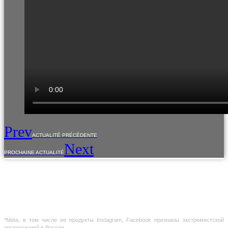
Prev
ACTUALITÉ PRÉCÉDENTE
Next
PROCHAINE ACTUALITÉ
L'utilisation du contenu du site est autorisée uniquement qu'avec le consentement
préalable des titulaires des droits d'auteur.
Les informations fournies sur le site sont uniquement de nature référencielle.
L'information sur le site n'est pas une offre publique,elle est déterminée par les
dispositions de l'article 437 du code civil de la Fédération de Russie
*Meta, в том числе ее продукты Instagram, Facebook признаны экстремистской
организацией в России.