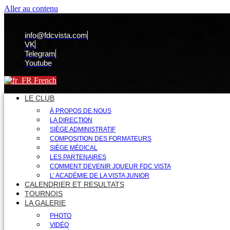
Aller au contenu
info@fdcvista.com
VK
Telegram
Youtube
French
LE CLUB
À PROPOS DE NOUS
LA DIRECTION
SIÈGE ADMINISTRATIF
COMPOSITION DES FORMATEURS
SIÈGE MÉDICAL
LES PARTENAIRES
COMMENT DEVENIR JOUEUR FDC VISTA
L’ ACADÉMIE DE LA VISTA JUNIOR
CALENDRIER ET RESULTATS
TOURNOIS
LA GALERIE
PHOTO
VIDÉO