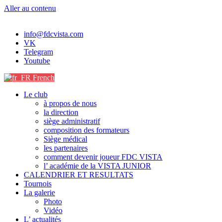
Aller au contenu
info@fdcvista.com
VK
Telegram
Youtube
French
Le club
à propos de nous
la direction
siège administratif
composition des formateurs
Siège médical
les partenaires
comment devenir joueur FDC VISTA
l’ académie de la VISTA JUNIOR
CALENDRIER ET RESULTATS
Tournois
La galerie
Photo
Vidéo
L’ actualités