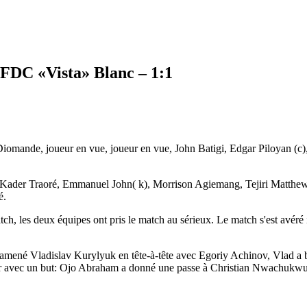
 FDC «Vista» Blanc – 1:1
mande, joueur en vue, joueur en vue, John Batigi, Edgar Piloyan (c
Kader Traoré, Emmanuel John( k), Morrison Agiemang, Tejiri Matth
é.
h, les deux équipes ont pris le match au sérieux. Le match s'est avéré i
amené Vladislav Kurylyuk en tête-à-tête avec Egoriy Achinov, Vlad a b
sir avec un but: Ojo Abraham a donné une passe à Christian Nwachukwu, 