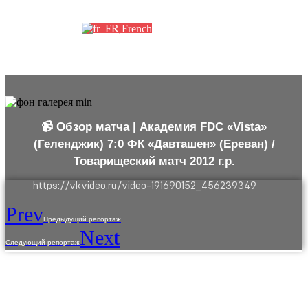
Партнеры
French
📹 Обзор матча | Академия FDC «Vista»
(Геленджик) 7:0 ФК «Давташен» (Ереван) /
Товарищеский матч 2012 г.р.
https://vkvideo.ru/video-191690152_456239349
Prev
Предыдущий репортаж
Next
Следующий репортаж
L'utilisation du contenu du site est autorisée uniquement qu'avec le
consentement préalable des titulaires des droits d'auteur.
Les informations fournies sur le site sont uniquement de nature référencielle.
L'information sur le site n'est pas une offre publique,elle est déterminée par