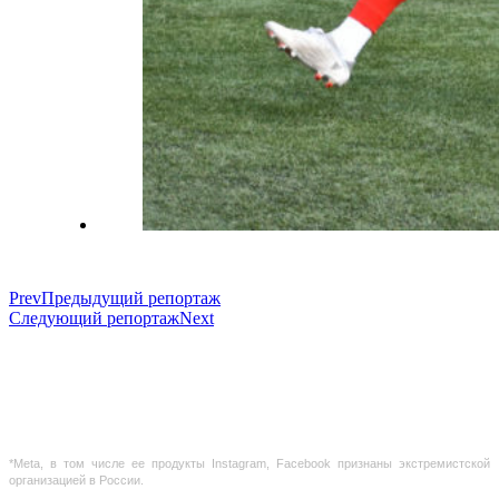
Prev
Предыдущий репортаж
Следующий репортаж
Next
Использование материалов с сайта разрешено только с предварительного
согласия правообладателей.
Предоставленная на сайте информация несет справочный характер. Информация
на сайте не является публичной офертой, определяемой положениями Статьи 437
ГК РФ
*Meta, в том числе ее продукты Instagram, Facebook признаны экстремистской
организацией в России.