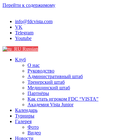
Перейти к содержимому
info@fdcvista.com
VK
Telegram
Youtube
Russian
Клуб
О нас
Руководство
Административный штаб
Тренерский штаб
Медицинский штаб
Партнёры
Как стать игроком FDC “VISTA”
Академия Vista Junior
Календарь
Турниры
Галерея
Фото
Видео
Новости