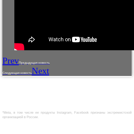
Prev
Предыдущая новость
Next
Следующая новость
Использование материалов с сайта разрешено только с предварительного
согласия правообладателей.
Предоставленная на сайте информация несет справочный характер. Информация
на сайте не является публичной офертой, определяемой положениями Статьи 437
ГК РФ
*Meta, в том числе ее продукты Instagram, Facebook признаны экстремистской
организацией в России.