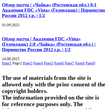
Обзор матча | «Чайка» (Ростовская обл.) 0:1
Академия FDC «Vista» (Геленджик) | Первенство
России 2012 г.р. | 1/2
01.09.2025
Обзор матча | Академия FDC «Vista»
(Геленджик) 2:0 «Чайка» (Ростовская обл.) |
Первенство России 2012 г.р. | 1/2
24.08.2025
Page
1
Page
2
Page
3
Page
4
Page
5
Page
6
Page
7
Page
8
Page
9
The use of materials from the site is
allowed only with the prior consent of the
copyright holders.
The information provided on the site is
for reference purposes only. The