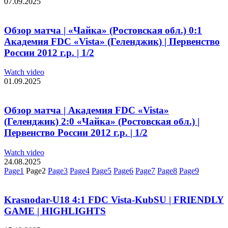
07.09.2025
Обзор матча | «Чайка» (Ростовская обл.) 0:1
Академия FDC «Vista» (Геленджик) | Первенство
России 2012 г.р. | 1/2
Watch video
01.09.2025
Обзор матча | Академия FDC «Vista»
(Геленджик) 2:0 «Чайка» (Ростовская обл.) |
Первенство России 2012 г.р. | 1/2
Watch video
24.08.2025
Page
1
Page
2
Page
3
Page
4
Page
5
Page
6
Page
7
Page
8
Page
9
Krasnodar-U18 4:1 FDC Vista-KubSU | FRIENDLY
GAME | HIGHLIGHTS