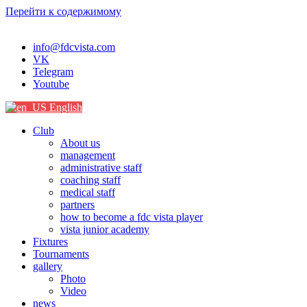
Перейти к содержимому
info@fdcvista.com
VK
Telegram
Youtube
English
Club
About us
management
administrative staff
coaching staff
medical staff
partners
how to become a fdc vista player
vista junior academy
Fixtures
Tournaments
gallery
Photo
Video
news