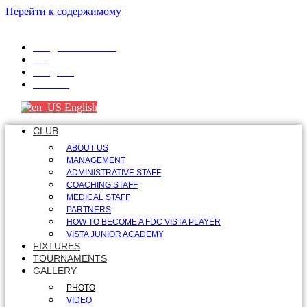
Перейти к содержимому
info@fdcvista.com
VK
Telegram
Youtube
English
CLUB
ABOUT US
MANAGEMENT
ADMINISTRATIVE STAFF
COACHING STAFF
MEDICAL STAFF
PARTNERS
HOW TO BECOME A FDC VISTA PLAYER
VISTA JUNIOR ACADEMY
FIXTURES
TOURNAMENTS
GALLERY
PHOTO
VIDEO