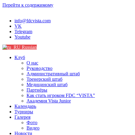
Перейти к содержимому
info@fdcvista.com
VK
Telegram
Youtube
Russian
Клуб
О нас
Руководство
Административный штаб
Тренерский штаб
Медицинский штаб
Партнёры
Как стать игроком FDC “VISTA”
Академия Vista Junior
Календарь
Турниры
Галерея
Фото
Видео
Новости