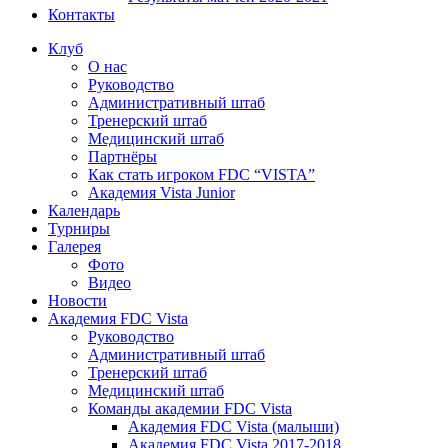
Контакты
Клуб
О нас
Руководство
Административный штаб
Тренерский штаб
Медицинский штаб
Партнёры
Как стать игроком FDC “VISTA”
Академия Vista Junior
Календарь
Турниры
Галерея
Фото
Видео
Новости
Академия FDC Vista
Руководство
Административный штаб
Тренерский штаб
Медицинский штаб
Команды академии FDC Vista
Академия FDC Vista (малыши)
Академия FDC Vista 2017-2018